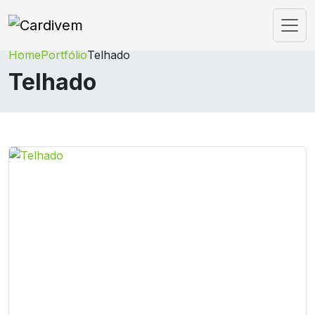
Home
Portfólio
Telhado
Telhado