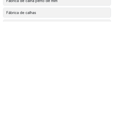
Fábrica de calha perto de mim
Fábrica de calhas
Fábrica de calhas de alumínio
Fábrica de calhas galvanizadas
Instalação de calha de zinco
Instalação de calha em telhado
Instalação de calha galvanizada
Instalação de calhas
Instalação de calhas para construtoras
Instalação de venezianas