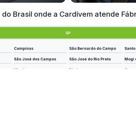
s do Brasil onde a Cardivem atende Fáb
SP
Campinas
São Bernardo do Campo
Santo
São José dos Campos
São José do Rio Preto
Mogi 
Mauá
Diadema
Carap
Praia Grande
São Vicente
Barue
Guarujá
Sumaré
Cotia
Embu das Artes
Araraquara
Jacar
Itapevi
Presidente Prudente
Rio C
os
Bragança Paulista
Itu
São C
Itapecerica da Serra
Itapetininga
Santa