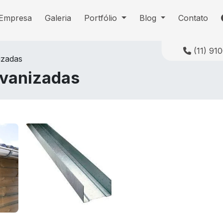
Empresa
Galeria
Portfólio
Blog
Contato
Telefon
(11) 9
izadas
lvanizadas