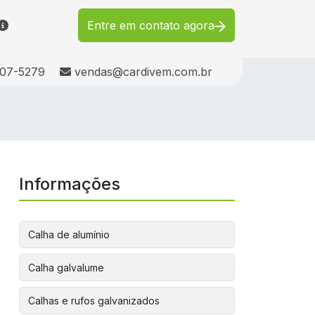
Entre em contato agora
e:
E-mail:
1007-5279
vendas@cardivem.com.br
Informações
Calha de alumínio
Calha galvalume
Calhas e rufos galvanizados