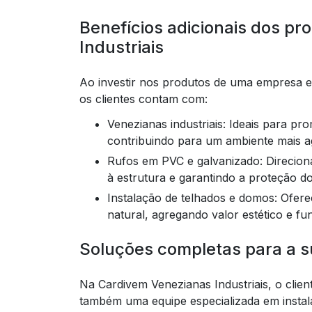
Benefícios adicionais dos p
Industriais
Ao investir nos produtos de uma empresa e
os clientes contam com:
Venezianas industriais: Ideais para promover a ventilação e a entrada de luz natural,
contribuindo para um ambiente mais a
Rufos em PVC e galvanizado: Direcionam a água da chuva de forma eficiente, evitando danos
à estrutura e garantindo a proteção d
Instalação de telhados e domos: Oferecem soluções completas para iluminação e ventilação
natural, agregando valor estético e fu
Soluções completas para a s
Na Cardivem Venezianas Industriais, o clie
também uma equipe especializada em insta