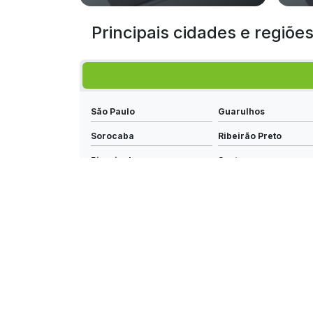
Principais cidades e regiõe
São Paulo
Guarulhos
Sorocaba
Ribeirão Preto
Piracicaba
Santos
Itaquaquecetuba
Franca
Suzano
Limeira
Indaiatuba
São Carlos
Americana
Hortolândia
Santa Bárbara d'Oeste
Ferraz de Vasconcel
Francisco Morato
Atibaia