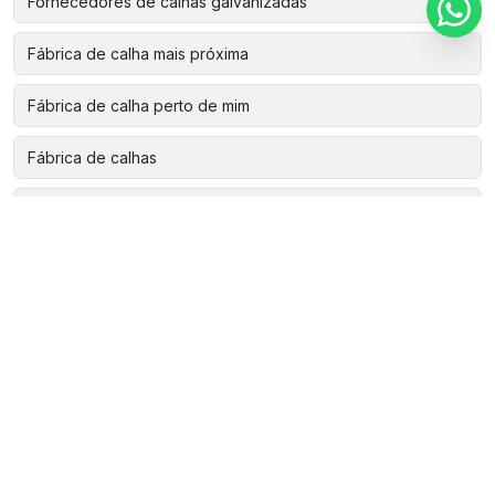
Fornecedores de calhas galvanizadas
Fábrica de calha mais próxima
Fábrica de calha perto de mim
Fábrica de calhas
Fábrica de calhas de alumínio
Fábrica de calhas galvanizadas
Instalação de calha de zinco
Instalação de calha em telhado
Instalação de calha galvanizada
Instalação de calhas